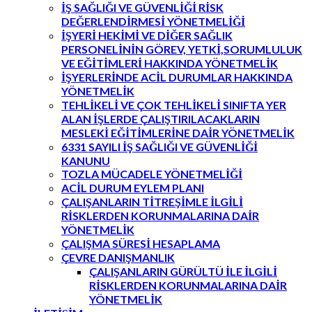
İŞ SAĞLIĞI VE GÜVENLİĞİ RİSK
DEĞERLENDİRMESİ YÖNETMELİĞİ
İŞYERİ HEKİMİ VE DİĞER SAĞLIK
PERSONELİNİN GÖREV, YETKİ,SORUMLULUK
VE EĞİTİMLERİ HAKKINDA YÖNETMELİK
İŞYERLERİNDE ACİL DURUMLAR HAKKINDA
YÖNETMELİK
TEHLİKELİ VE ÇOK TEHLİKELİ SINIFTA YER
ALAN İŞLERDE ÇALIŞTIRILACAKLARIN
MESLEKİ EĞİTİMLERİNE DAİR YÖNETMELİK
6331 SAYILI İŞ SAĞLIĞI VE GÜVENLİĞİ
KANUNU
TOZLA MÜCADELE YÖNETMELİĞİ
ACİL DURUM EYLEM PLANI
ÇALIŞANLARIN TİTREŞİMLE İLGİLİ
RİSKLERDEN KORUNMALARINA DAİR
YÖNETMELİK
ÇALIŞMA SÜRESİ HESAPLAMA
ÇEVRE DANIŞMANLIK
ÇALIŞANLARIN GÜRÜLTÜ İLE İLGİLİ
RİSKLERDEN KORUNMALARINA DAİR
YÖNETMELİK