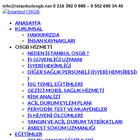
info@istanbulosgb.net
0 216 392 0 888 – 0 552 690 34 40
Facebook
Twitter
LinkedIn
Instagram
Flickr
Profile
Profile
Profile
Profile
Profile
ANASAYFA
KURUMSAL
HAKKIMIZDA
İNSAN KAYNAKLARI
OSGB HİZMETİ
NEDEN İSTANBUL OSGB ?
İŞ GÜVENLİĞİ UZMANI
İŞYERİ HEKİMLİĞİ
DİĞER SAĞLIK PERSONELİ (İŞYERİ HEMŞİRESİ)
)
İSG TEMEL EĞITİMLERİ
GEZİCİ MOBİL SAĞLIK HİZMETİ
RİSK ANALİZİ
ACİL DURUM EYLEM PLANI
PERYODİK TEST VE MUAYENELER
İŞ HİJYENİ ÖLÇÜMLERİ
YANGIN VE ACİL DURUM TATBİKATLARI
ASBEST SÖKÜM UZMANLIĞI
EĞİTİMLER