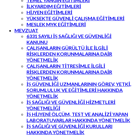
TEMEL YANGIN EĞITİMLERİ
İLKYARDIM EĞITİMLERİ
HİJYEN EĞİTİMLERİ
YÜKSEKTE GÜVENLİ ÇALIŞMA EĞİTİMLERİ
MESLEK MYK EĞİTİMLERİ
MEVZUAT
6331 SAYILI İŞ SAĞLIĞI VE GÜVENLİĞİ
KANUNU
ÇALIŞANLARIN GÜRÜLTÜ İLE İLGİLİ
RİSKLERDEN KORUNMALARINA DAİR
YÖNETMELİK
ÇALIŞANLARIN TİTREŞİMLE İLGİLİ
RİSKLERDEN KORUNMALARINA DAİR
YÖNETMELİK
İŞ GÜVENLİĞİ UZMANLARININ GÖREV, YETKİ,
SORUMLULUK VE EĞİTİMLERİ HAKKINDA
YÖNETMELİK
İŞ SAĞLIĞI VE GÜVENLİĞİ HİZMETLERİ
YÖNETMELİĞİ
İŞ HİJYENİ ÖLÇÜM, TEST VE ANALİZİ YAPAN
LABORATUVARLAR HAKKINDA YÖNETMELİK
İŞ SAĞLIĞI VE GÜVENLİĞİ KURULLARI
HAKKINDA YÖNETMELİK