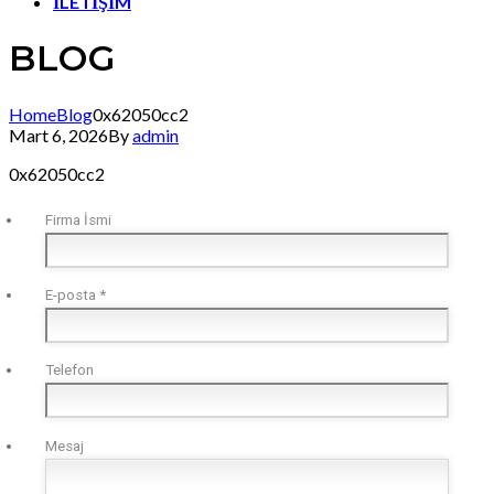
İLETİŞİM
BLOG
Home
Blog
0x62050cc2
Mart 6, 2026
By
admin
0x62050cc2
Firma İsmi
E-posta
*
Telefon
Mesaj