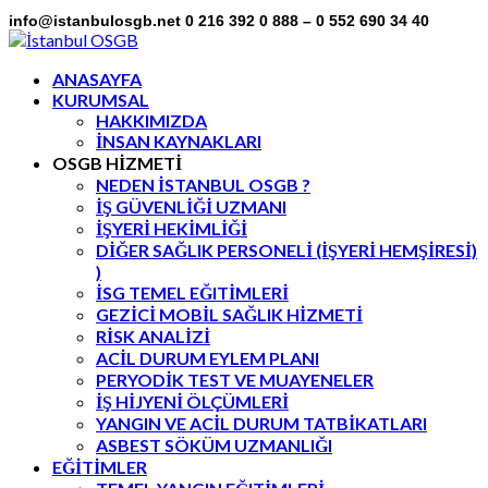
info@istanbulosgb.net
0 216 392 0 888 – 0 552 690 34 40
Facebook
Twitter
LinkedIn
Instagram
Flickr
Profile
Profile
Profile
Profile
Profile
ANASAYFA
KURUMSAL
HAKKIMIZDA
İNSAN KAYNAKLARI
OSGB HİZMETİ
NEDEN İSTANBUL OSGB ?
İŞ GÜVENLİĞİ UZMANI
İŞYERİ HEKİMLİĞİ
DİĞER SAĞLIK PERSONELİ (İŞYERİ HEMŞİRESİ)
)
İSG TEMEL EĞITİMLERİ
GEZİCİ MOBİL SAĞLIK HİZMETİ
RİSK ANALİZİ
ACİL DURUM EYLEM PLANI
PERYODİK TEST VE MUAYENELER
İŞ HİJYENİ ÖLÇÜMLERİ
YANGIN VE ACİL DURUM TATBİKATLARI
ASBEST SÖKÜM UZMANLIĞI
EĞİTİMLER