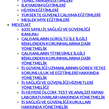
TEMEL YANGIN EĞITİMLERİ
İLKYARDIM EĞITİMLERİ
HİJYEN EĞİTİMLERİ
YÜKSEKTE GÜVENLİ ÇALIŞMA EĞİTİMLERİ
MESLEK MYK EĞİTİMLERİ
MEVZUAT
6331 SAYILI İŞ SAĞLIĞI VE GÜVENLİĞİ
KANUNU
ÇALIŞANLARIN GÜRÜLTÜ İLE İLGİLİ
RİSKLERDEN KORUNMALARINA DAİR
YÖNETMELİK
ÇALIŞANLARIN TİTREŞİMLE İLGİLİ
RİSKLERDEN KORUNMALARINA DAİR
YÖNETMELİK
İŞ GÜVENLİĞİ UZMANLARININ GÖREV, YETKİ,
SORUMLULUK VE EĞİTİMLERİ HAKKINDA
YÖNETMELİK
İŞ SAĞLIĞI VE GÜVENLİĞİ HİZMETLERİ
YÖNETMELİĞİ
İŞ HİJYENİ ÖLÇÜM, TEST VE ANALİZİ YAPAN
LABORATUVARLAR HAKKINDA YÖNETMELİK
İŞ SAĞLIĞI VE GÜVENLİĞİ KURULLARI
HAKKINDA YÖNETMELİK