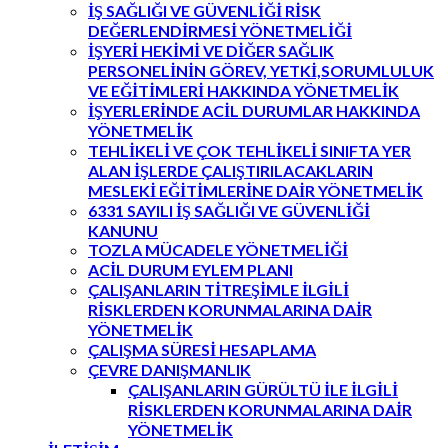
İŞ SAĞLIĞI VE GÜVENLİĞİ RİSK
DEĞERLENDİRMESİ YÖNETMELİĞİ
İŞYERİ HEKİMİ VE DİĞER SAĞLIK
PERSONELİNİN GÖREV, YETKİ,SORUMLULUK
VE EĞİTİMLERİ HAKKINDA YÖNETMELİK
İŞYERLERİNDE ACİL DURUMLAR HAKKINDA
YÖNETMELİK
TEHLİKELİ VE ÇOK TEHLİKELİ SINIFTA YER
ALAN İŞLERDE ÇALIŞTIRILACAKLARIN
MESLEKİ EĞİTİMLERİNE DAİR YÖNETMELİK
6331 SAYILI İŞ SAĞLIĞI VE GÜVENLİĞİ
KANUNU
TOZLA MÜCADELE YÖNETMELİĞİ
ACİL DURUM EYLEM PLANI
ÇALIŞANLARIN TİTREŞİMLE İLGİLİ
RİSKLERDEN KORUNMALARINA DAİR
YÖNETMELİK
ÇALIŞMA SÜRESİ HESAPLAMA
ÇEVRE DANIŞMANLIK
ÇALIŞANLARIN GÜRÜLTÜ İLE İLGİLİ
RİSKLERDEN KORUNMALARINA DAİR
YÖNETMELİK