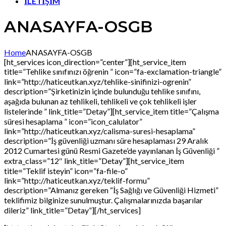
İLETİŞİM
ANASAYFA-OSGB
Home
ANASAYFA-OSGB
[ht_services icon_direction=”center”][ht_service_item
title=”Tehlike sınıfınızı öğrenin ” icon=”fa-exclamation-triangle”
link=”http://haticeutkan.xyz/tehlike-sinifinizi-ogrenin”
description=”Şirketinizin içinde bulunduğu tehlike sınıfını,
aşağıda bulunan az tehlikeli, tehlikeli ve çok tehlikeli işler
listelerinde ” link_title=”Detay”][ht_service_item title=”Çalışma
süresi hesaplama ” icon=”icon_calulator”
link=”http://haticeutkan.xyz/calisma-suresi-hesaplama”
description=”İş güvenliği uzmanı süre hesaplaması 29 Aralık
2012 Cumartesi günü Resmi Gazete’de yayınlanan İş Güvenliği ”
extra_class=”12″ link_title=”Detay”][ht_service_item
title=”Teklif isteyin” icon=”fa-file-o”
link=”http://haticeutkan.xyz/teklif-formu”
description=”Almanız gereken “İş Sağlığı ve Güvenliği Hizmeti”
teklifimiz bilginize sunulmuştur. Çalışmalarınızda başarılar
dileriz” link_title=”Detay”][/ht_services]