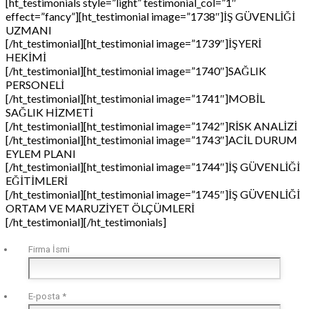
[ht_testimonials style=”light” testimonial_col=”1″
effect=”fancy”][ht_testimonial image=”1738″]İŞ GÜVENLİĞİ
UZMANI
[/ht_testimonial][ht_testimonial image=”1739″]İŞYERİ
HEKİMİ
[/ht_testimonial][ht_testimonial image=”1740″]SAĞLIK
PERSONELİ
[/ht_testimonial][ht_testimonial image=”1741″]MOBİL
SAĞLIK HİZMETİ
[/ht_testimonial][ht_testimonial image=”1742″]RİSK ANALİZİ
[/ht_testimonial][ht_testimonial image=”1743″]ACİL DURUM
EYLEM PLANI
[/ht_testimonial][ht_testimonial image=”1744″]İŞ GÜVENLİĞİ
EĞİTİMLERİ
[/ht_testimonial][ht_testimonial image=”1745″]İŞ GÜVENLİĞİ
ORTAM VE MARUZİYET ÖLÇÜMLERİ
[/ht_testimonial][/ht_testimonials]
Firma İsmi
E-posta
*