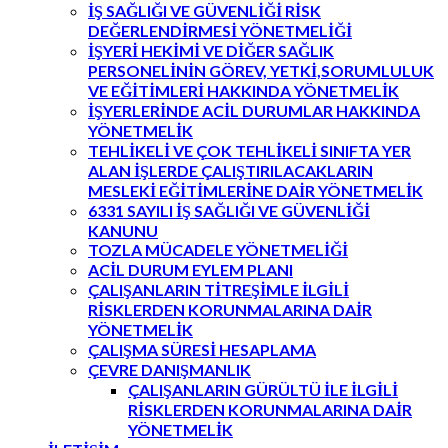
İŞ SAĞLIĞI VE GÜVENLİĞİ RİSK
DEĞERLENDİRMESİ YÖNETMELİĞİ
İŞYERİ HEKİMİ VE DİĞER SAĞLIK
PERSONELİNİN GÖREV, YETKİ,SORUMLULUK
VE EĞİTİMLERİ HAKKINDA YÖNETMELİK
İŞYERLERİNDE ACİL DURUMLAR HAKKINDA
YÖNETMELİK
TEHLİKELİ VE ÇOK TEHLİKELİ SINIFTA YER
ALAN İŞLERDE ÇALIŞTIRILACAKLARIN
MESLEKİ EĞİTİMLERİNE DAİR YÖNETMELİK
6331 SAYILI İŞ SAĞLIĞI VE GÜVENLİĞİ
KANUNU
TOZLA MÜCADELE YÖNETMELİĞİ
ACİL DURUM EYLEM PLANI
ÇALIŞANLARIN TİTREŞİMLE İLGİLİ
RİSKLERDEN KORUNMALARINA DAİR
YÖNETMELİK
ÇALIŞMA SÜRESİ HESAPLAMA
ÇEVRE DANIŞMANLIK
ÇALIŞANLARIN GÜRÜLTÜ İLE İLGİLİ
RİSKLERDEN KORUNMALARINA DAİR
YÖNETMELİK