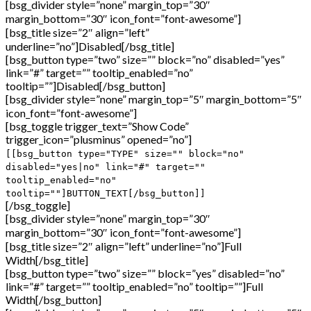
[bsg_divider style=”none” margin_top=”30″
margin_bottom=”30″ icon_font=”font-awesome”]
[bsg_title size=”2″ align=”left”
underline=”no”]Disabled[/bsg_title]
[bsg_button type=”two” size=”” block=”no” disabled=”yes”
link=”#” target=”” tooltip_enabled=”no”
tooltip=””]Disabled[/bsg_button]
[bsg_divider style=”none” margin_top=”5″ margin_bottom=”5″
icon_font=”font-awesome”]
[bsg_toggle trigger_text=”Show Code”
trigger_icon=”plusminus” opened=”no”]
[[bsg_button type="TYPE" size="" block="no"
disabled="yes|no" link="#" target=""
tooltip_enabled="no"
tooltip=""]BUTTON_TEXT[/bsg_button]]
[/bsg_toggle]
[bsg_divider style=”none” margin_top=”30″
margin_bottom=”30″ icon_font=”font-awesome”]
[bsg_title size=”2″ align=”left” underline=”no”]Full
Width[/bsg_title]
[bsg_button type=”two” size=”” block=”yes” disabled=”no”
link=”#” target=”” tooltip_enabled=”no” tooltip=””]Full
Width[/bsg_button]