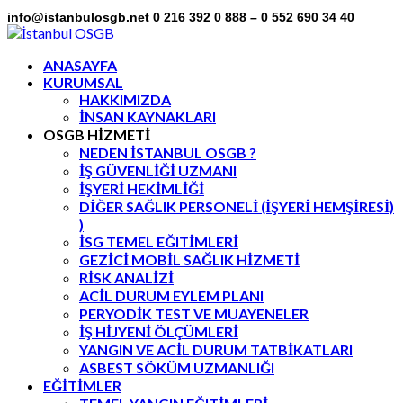
info@istanbulosgb.net
0 216 392 0 888 – 0 552 690 34 40
Facebook
Twitter
LinkedIn
Instagram
Flickr
Profile
Profile
Profile
Profile
Profile
ANASAYFA
KURUMSAL
HAKKIMIZDA
İNSAN KAYNAKLARI
OSGB HİZMETİ
NEDEN İSTANBUL OSGB ?
İŞ GÜVENLİĞİ UZMANI
İŞYERİ HEKİMLİĞİ
DİĞER SAĞLIK PERSONELİ (İŞYERİ HEMŞİRESİ)
)
İSG TEMEL EĞITİMLERİ
GEZİCİ MOBİL SAĞLIK HİZMETİ
RİSK ANALİZİ
ACİL DURUM EYLEM PLANI
PERYODİK TEST VE MUAYENELER
İŞ HİJYENİ ÖLÇÜMLERİ
YANGIN VE ACİL DURUM TATBİKATLARI
ASBEST SÖKÜM UZMANLIĞI
EĞİTİMLER