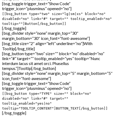
[bsg_toggle trigger_text=”Show Code”
trigger_icon=”plusminus” opened=”no”]
[[bsg_button type="two" size="lg|sm|xs" block="no"
disabled="no" link="#" target="" tooltip_enabled="no"
tooltip=""]Button[/bsg_button]]
[/bsg_toggle]
[bsg_divider style=”none” margin_top=”30″
margin_bottom=”30″ icon_font=”font-awesome”]
[bsg_title size=”2″ align=”left” underline=”no”]With
Tooltip[/bsg_title]
[bsg_button type=”two” size=”” block=”no” disabled=”no”
link=”#” target=”” tooltip_enabled=”yes” tooltip=”Nunc
interdum lacus sit amet orci. Phasellus
tempus.”]Tooltip[/bsg_button]
[bsg_divider style=”none” margin_top=”5″ margin_bottom=”5″
icon_font=”font-awesome”]
[bsg_toggle trigger_text=”Show Code”
trigger_icon=”plusminus” opened=”no”]
[[bsg_button type="TYPE" size="" block="no"
disabled="no" link="#" target=""
tooltip_enabled="yes|no"
tooltip="TOOLTIP_CONTENT"]BUTTON_TEXT[/bsg_button]]
[/bsg_toggle]