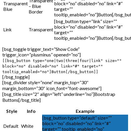
Transparent
Transparent
block=”no” disabled=”no” link=”#”
– Blue
Blue
target=””
Border
tooltip_enabled=”no”]Button[/bsg_bu
[bsg_button type=”link” size=””
block=”no” disabled=”no” link=”#”
Link
Transparent
target=””
tooltip_enabled=”no”]Button[/bsg_bu
[bsg_toggle trigger_text=”Show Code”
trigger_icon=”plusminus” opened=”no”]
[[bsg_button type="one|two|three|four|link" size=""
block="no" disabled="no" link="#" target=""
tooltip_enabled="no"]Button[/bsg_button]]
[/bsg_toggle]
[bsg_divider style=”none” margin_top=”30″
margin_bottom=”30″ icon_font=”font-awesome”]
[bsg_title size=”2″ align=”left” underline=”no”]Bootstrap
Buttons[/bsg_title]
Style
Info
Example
[bsg_button type=”default” size=””
block=”no” disabled=”no” link=”#”
Default
White
target=”” tooltip_enabled=”no”