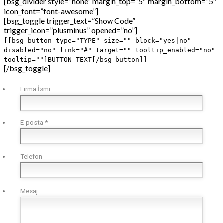
[bsg_divider style=”none” margin_top=”5″ margin_bottom=”5″
icon_font=”font-awesome”]
[bsg_toggle trigger_text=”Show Code”
trigger_icon=”plusminus” opened=”no”]
[[bsg_button type="TYPE" size="" block="yes|no"
disabled="no" link="#" target="" tooltip_enabled="no"
tooltip=""]BUTTON_TEXT[/bsg_button]]
[/bsg_toggle]
Firma İsmi
E-posta
*
Telefon
Mesaj