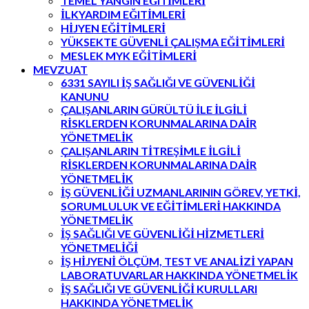
TEMEL YANGIN EĞITİMLERİ
İLKYARDIM EĞITİMLERİ
HİJYEN EĞİTİMLERİ
YÜKSEKTE GÜVENLİ ÇALIŞMA EĞİTİMLERİ
MESLEK MYK EĞİTİMLERİ
MEVZUAT
6331 SAYILI İŞ SAĞLIĞI VE GÜVENLİĞİ
KANUNU
ÇALIŞANLARIN GÜRÜLTÜ İLE İLGİLİ
RİSKLERDEN KORUNMALARINA DAİR
YÖNETMELİK
ÇALIŞANLARIN TİTREŞİMLE İLGİLİ
RİSKLERDEN KORUNMALARINA DAİR
YÖNETMELİK
İŞ GÜVENLİĞİ UZMANLARININ GÖREV, YETKİ,
SORUMLULUK VE EĞİTİMLERİ HAKKINDA
YÖNETMELİK
İŞ SAĞLIĞI VE GÜVENLİĞİ HİZMETLERİ
YÖNETMELİĞİ
İŞ HİJYENİ ÖLÇÜM, TEST VE ANALİZİ YAPAN
LABORATUVARLAR HAKKINDA YÖNETMELİK
İŞ SAĞLIĞI VE GÜVENLİĞİ KURULLARI
HAKKINDA YÖNETMELİK