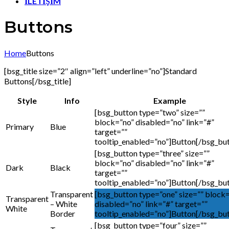
İLETİŞİM
Buttons
Home
Buttons
[bsg_title size=”2″ align=”left” underline=”no”]Standard
Buttons[/bsg_title]
Style
Info
Example
[bsg_button type=”two” size=””
block=”no” disabled=”no” link=”#”
Primary
Blue
target=””
tooltip_enabled=”no”]Button[/bsg_bu
[bsg_button type=”three” size=””
block=”no” disabled=”no” link=”#”
Dark
Black
target=””
tooltip_enabled=”no”]Button[/bsg_bu
Transparent
[bsg_button type=”one” size=”” block
Transparent
– White
disabled=”no” link=”#” target=””
White
Border
tooltip_enabled=”no”]Button[/bsg_bu
[bsg_button type=”four” size=””