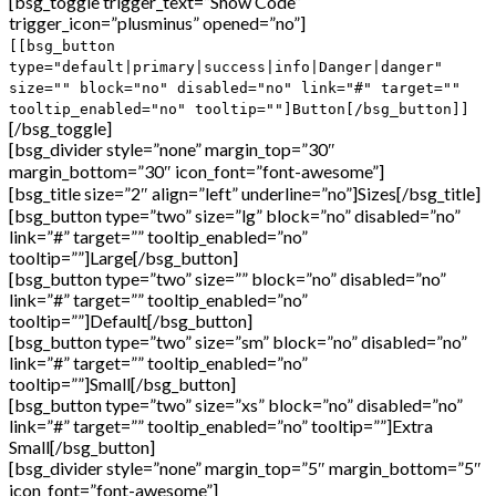
[bsg_toggle trigger_text=”Show Code”
trigger_icon=”plusminus” opened=”no”]
[[bsg_button
type="default|primary|success|info|Danger|danger"
size="" block="no" disabled="no" link="#" target=""
tooltip_enabled="no" tooltip=""]Button[/bsg_button]]
[/bsg_toggle]
[bsg_divider style=”none” margin_top=”30″
margin_bottom=”30″ icon_font=”font-awesome”]
[bsg_title size=”2″ align=”left” underline=”no”]Sizes[/bsg_title]
[bsg_button type=”two” size=”lg” block=”no” disabled=”no”
link=”#” target=”” tooltip_enabled=”no”
tooltip=””]Large[/bsg_button]
[bsg_button type=”two” size=”” block=”no” disabled=”no”
link=”#” target=”” tooltip_enabled=”no”
tooltip=””]Default[/bsg_button]
[bsg_button type=”two” size=”sm” block=”no” disabled=”no”
link=”#” target=”” tooltip_enabled=”no”
tooltip=””]Small[/bsg_button]
[bsg_button type=”two” size=”xs” block=”no” disabled=”no”
link=”#” target=”” tooltip_enabled=”no” tooltip=””]Extra
Small[/bsg_button]
[bsg_divider style=”none” margin_top=”5″ margin_bottom=”5″
icon_font=”font-awesome”]