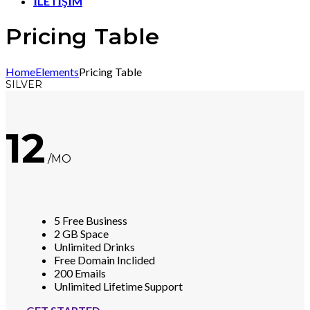
İLETİŞİM
Pricing Table
Home
Elements
Pricing Table
SILVER
12
/MO
5 Free Business
2 GB Space
Unlimited Drinks
Free Domain Inclided
200 Emails
Unlimited Lifetime Support