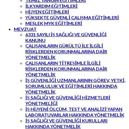
TEMEL YANGIN EĞITİMLERİ
İLKYARDIM EĞITİMLERİ
HİJYEN EĞİTİMLERİ
YÜKSEKTE GÜVENLİ ÇALIŞMA EĞİTİMLERİ
MESLEK MYK EĞİTİMLERİ
MEVZUAT
6331 SAYILI İŞ SAĞLIĞI VE GÜVENLİĞİ
KANUNU
ÇALIŞANLARIN GÜRÜLTÜ İLE İLGİLİ
RİSKLERDEN KORUNMALARINA DAİR
YÖNETMELİK
ÇALIŞANLARIN TİTREŞİMLE İLGİLİ
RİSKLERDEN KORUNMALARINA DAİR
YÖNETMELİK
İŞ GÜVENLİĞİ UZMANLARININ GÖREV, YETKİ,
SORUMLULUK VE EĞİTİMLERİ HAKKINDA
YÖNETMELİK
İŞ SAĞLIĞI VE GÜVENLİĞİ HİZMETLERİ
YÖNETMELİĞİ
İŞ HİJYENİ ÖLÇÜM, TEST VE ANALİZİ YAPAN
LABORATUVARLAR HAKKINDA YÖNETMELİK
İŞ SAĞLIĞI VE GÜVENLİĞİ KURULLARI
HAKKINDA YÖNETMELİK