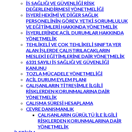
İŞ SAĞLIĞI VE GÜVENLİĞİ RİSK
DEĞERLENDİRMESİ YÖNETMELİĞİ
İŞYERİ HEKİMİ VE DİĞER SAĞLIK
PERSONELİNİN GÖREV, YETKİ,SORUMLULUK
VE EĞİTİMLERİ HAKKINDA YÖNETMELİK
İŞYERLERİNDE ACİL DURUMLAR HAKKINDA
YÖNETMELİK
TEHLİKELİ VE ÇOK TEHLİKELİ SINIFTA YER
ALAN İŞLERDE ÇALIŞTIRILACAKLARIN
MESLEKİ EĞİTİMLERİNE DAİR YÖNETMELİK
6331 SAYILI İŞ SAĞLIĞI VE GÜVENLİĞİ
KANUNU
TOZLA MÜCADELE YÖNETMELİĞİ
ACİL DURUM EYLEM PLANI
ÇALIŞANLARIN TİTREŞİMLE İLGİLİ
RİSKLERDEN KORUNMALARINA DAİR
YÖNETMELİK
ÇALIŞMA SÜRESİ HESAPLAMA
ÇEVRE DANIŞMANLIK
ÇALIŞANLARIN GÜRÜLTÜ İLE İLGİLİ
RİSKLERDEN KORUNMALARINA DAİR
YÖNETMELİK