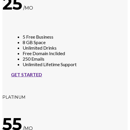
25
/MO
5 Free Business
8 GB Space
Unlimited Drinks
Free Domain Inclided
250 Emails
Unlimited Lifetime Support
GET STARTED
PLATINUM
55
/MO