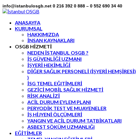
info@istanbulosgb.net
0 216 392 0 888 – 0 552 690 34 40
Facebook
Twitter
LinkedIn
Instagram
Flickr
Profile
Profile
Profile
Profile
Profile
ANASAYFA
KURUMSAL
HAKKIMIZDA
İNSAN KAYNAKLARI
OSGB HİZMETİ
NEDEN İSTANBUL OSGB ?
İŞ GÜVENLİĞİ UZMANI
İŞYERİ HEKİMLİĞİ
DİĞER SAĞLIK PERSONELİ (İŞYERİ HEMŞİRESİ)
)
İSG TEMEL EĞITİMLERİ
GEZİCİ MOBİL SAĞLIK HİZMETİ
RİSK ANALİZİ
ACİL DURUM EYLEM PLANI
PERYODİK TEST VE MUAYENELER
İŞ HİJYENİ ÖLÇÜMLERİ
YANGIN VE ACİL DURUM TATBİKATLARI
ASBEST SÖKÜM UZMANLIĞI
EĞİTİMLER