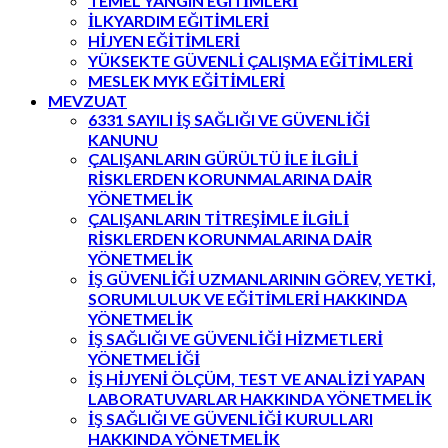
TEMEL YANGIN EĞITİMLERİ
İLKYARDIM EĞITİMLERİ
HİJYEN EĞİTİMLERİ
YÜKSEKTE GÜVENLİ ÇALIŞMA EĞİTİMLERİ
MESLEK MYK EĞİTİMLERİ
MEVZUAT
6331 SAYILI İŞ SAĞLIĞI VE GÜVENLİĞİ
KANUNU
ÇALIŞANLARIN GÜRÜLTÜ İLE İLGİLİ
RİSKLERDEN KORUNMALARINA DAİR
YÖNETMELİK
ÇALIŞANLARIN TİTREŞİMLE İLGİLİ
RİSKLERDEN KORUNMALARINA DAİR
YÖNETMELİK
İŞ GÜVENLİĞİ UZMANLARININ GÖREV, YETKİ,
SORUMLULUK VE EĞİTİMLERİ HAKKINDA
YÖNETMELİK
İŞ SAĞLIĞI VE GÜVENLİĞİ HİZMETLERİ
YÖNETMELİĞİ
İŞ HİJYENİ ÖLÇÜM, TEST VE ANALİZİ YAPAN
LABORATUVARLAR HAKKINDA YÖNETMELİK
İŞ SAĞLIĞI VE GÜVENLİĞİ KURULLARI
HAKKINDA YÖNETMELİK