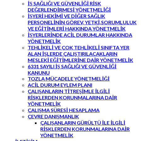
İŞ SAĞLIĞI VE GÜVENLİĞİ RİSK
DEĞERLENDİRMESİ YÖNETMELİĞİ
İŞYERİ HEKİMİ VE DİĞER SAĞLIK
PERSONELİNİN GÖREV, YETKİ,SORUMLULUK
VE EĞİTİMLERİ HAKKINDA YÖNETMELİK
İŞYERLERİNDE ACİL DURUMLAR HAKKINDA
YÖNETMELİK
TEHLİKELİ VE ÇOK TEHLİKELİ SINIFTA YER
ALAN İŞLERDE ÇALIŞTIRILACAKLARIN
MESLEKİ EĞİTİMLERİNE DAİR YÖNETMELİK
6331 SAYILI İŞ SAĞLIĞI VE GÜVENLİĞİ
KANUNU
TOZLA MÜCADELE YÖNETMELİĞİ
ACİL DURUM EYLEM PLANI
ÇALIŞANLARIN TİTREŞİMLE İLGİLİ
RİSKLERDEN KORUNMALARINA DAİR
YÖNETMELİK
ÇALIŞMA SÜRESİ HESAPLAMA
ÇEVRE DANIŞMANLIK
ÇALIŞANLARIN GÜRÜLTÜ İLE İLGİLİ
RİSKLERDEN KORUNMALARINA DAİR
YÖNETMELİK