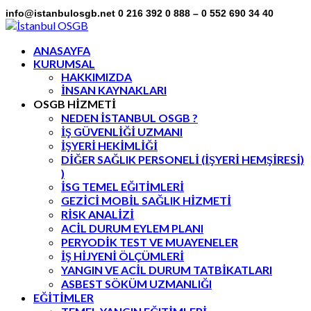
info@istanbulosgb.net
0 216 392 0 888 – 0 552 690 34 40
Facebook
Twitter
LinkedIn
Instagram
Flickr
Profile
Profile
Profile
Profile
Profile
ANASAYFA
KURUMSAL
HAKKIMIZDA
İNSAN KAYNAKLARI
OSGB HİZMETİ
NEDEN İSTANBUL OSGB ?
İŞ GÜVENLİĞİ UZMANI
İŞYERİ HEKİMLİĞİ
DİĞER SAĞLIK PERSONELİ (İŞYERİ HEMŞİRESİ)
)
İSG TEMEL EĞITİMLERİ
GEZİCİ MOBİL SAĞLIK HİZMETİ
RİSK ANALİZİ
ACİL DURUM EYLEM PLANI
PERYODİK TEST VE MUAYENELER
İŞ HİJYENİ ÖLÇÜMLERİ
YANGIN VE ACİL DURUM TATBİKATLARI
ASBEST SÖKÜM UZMANLIĞI
EĞİTİMLER