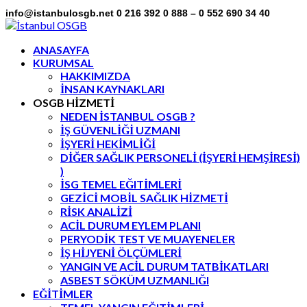
info@istanbulosgb.net
0 216 392 0 888 – 0 552 690 34 40
Facebook
Twitter
LinkedIn
Instagram
Flickr
Profile
Profile
Profile
Profile
Profile
ANASAYFA
KURUMSAL
HAKKIMIZDA
İNSAN KAYNAKLARI
OSGB HİZMETİ
NEDEN İSTANBUL OSGB ?
İŞ GÜVENLİĞİ UZMANI
İŞYERİ HEKİMLİĞİ
DİĞER SAĞLIK PERSONELİ (İŞYERİ HEMŞİRESİ)
)
İSG TEMEL EĞITİMLERİ
GEZİCİ MOBİL SAĞLIK HİZMETİ
RİSK ANALİZİ
ACİL DURUM EYLEM PLANI
PERYODİK TEST VE MUAYENELER
İŞ HİJYENİ ÖLÇÜMLERİ
YANGIN VE ACİL DURUM TATBİKATLARI
ASBEST SÖKÜM UZMANLIĞI
EĞİTİMLER