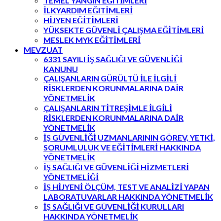
TEMEL YANGIN EĞITİMLERİ
İLKYARDIM EĞITİMLERİ
HİJYEN EĞİTİMLERİ
YÜKSEKTE GÜVENLİ ÇALIŞMA EĞİTİMLERİ
MESLEK MYK EĞİTİMLERİ
MEVZUAT
6331 SAYILI İŞ SAĞLIĞI VE GÜVENLİĞİ
KANUNU
ÇALIŞANLARIN GÜRÜLTÜ İLE İLGİLİ
RİSKLERDEN KORUNMALARINA DAİR
YÖNETMELİK
ÇALIŞANLARIN TİTREŞİMLE İLGİLİ
RİSKLERDEN KORUNMALARINA DAİR
YÖNETMELİK
İŞ GÜVENLİĞİ UZMANLARININ GÖREV, YETKİ,
SORUMLULUK VE EĞİTİMLERİ HAKKINDA
YÖNETMELİK
İŞ SAĞLIĞI VE GÜVENLİĞİ HİZMETLERİ
YÖNETMELİĞİ
İŞ HİJYENİ ÖLÇÜM, TEST VE ANALİZİ YAPAN
LABORATUVARLAR HAKKINDA YÖNETMELİK
İŞ SAĞLIĞI VE GÜVENLİĞİ KURULLARI
HAKKINDA YÖNETMELİK