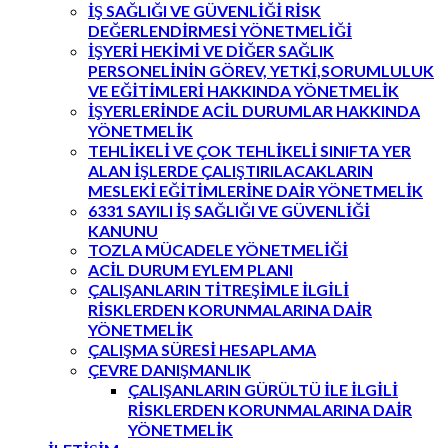
İŞ SAĞLIĞI VE GÜVENLİĞİ RİSK
DEĞERLENDİRMESİ YÖNETMELİĞİ
İŞYERİ HEKİMİ VE DİĞER SAĞLIK
PERSONELİNİN GÖREV, YETKİ,SORUMLULUK
VE EĞİTİMLERİ HAKKINDA YÖNETMELİK
İŞYERLERİNDE ACİL DURUMLAR HAKKINDA
YÖNETMELİK
TEHLİKELİ VE ÇOK TEHLİKELİ SINIFTA YER
ALAN İŞLERDE ÇALIŞTIRILACAKLARIN
MESLEKİ EĞİTİMLERİNE DAİR YÖNETMELİK
6331 SAYILI İŞ SAĞLIĞI VE GÜVENLİĞİ
KANUNU
TOZLA MÜCADELE YÖNETMELİĞİ
ACİL DURUM EYLEM PLANI
ÇALIŞANLARIN TİTREŞİMLE İLGİLİ
RİSKLERDEN KORUNMALARINA DAİR
YÖNETMELİK
ÇALIŞMA SÜRESİ HESAPLAMA
ÇEVRE DANIŞMANLIK
ÇALIŞANLARIN GÜRÜLTÜ İLE İLGİLİ
RİSKLERDEN KORUNMALARINA DAİR
YÖNETMELİK