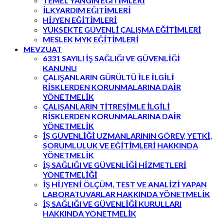
TEMEL YANGIN EĞITİMLERİ
İLKYARDIM EĞITİMLERİ
HİJYEN EĞİTİMLERİ
YÜKSEKTE GÜVENLİ ÇALIŞMA EĞİTİMLERİ
MESLEK MYK EĞİTİMLERİ
MEVZUAT
6331 SAYILI İŞ SAĞLIĞI VE GÜVENLİĞİ
KANUNU
ÇALIŞANLARIN GÜRÜLTÜ İLE İLGİLİ
RİSKLERDEN KORUNMALARINA DAİR
YÖNETMELİK
ÇALIŞANLARIN TİTREŞİMLE İLGİLİ
RİSKLERDEN KORUNMALARINA DAİR
YÖNETMELİK
İŞ GÜVENLİĞİ UZMANLARININ GÖREV, YETKİ,
SORUMLULUK VE EĞİTİMLERİ HAKKINDA
YÖNETMELİK
İŞ SAĞLIĞI VE GÜVENLİĞİ HİZMETLERİ
YÖNETMELİĞİ
İŞ HİJYENİ ÖLÇÜM, TEST VE ANALİZİ YAPAN
LABORATUVARLAR HAKKINDA YÖNETMELİK
İŞ SAĞLIĞI VE GÜVENLİĞİ KURULLARI
HAKKINDA YÖNETMELİK