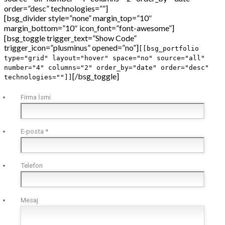
order=”desc” technologies=””]
[bsg_divider style=”none” margin_top=”10″
margin_bottom=”10″ icon_font=”font-awesome”]
[bsg_toggle trigger_text=”Show Code”
trigger_icon=”plusminus” opened=”no”]
[[bsg_portfolio
type="grid" layout="hover" space="no" source="all"
number="4" columns="2" order_by="date" order="desc"
[/bsg_toggle]
technologies=""]]
Firma İsmi
E-posta
*
Telefon
Mesaj