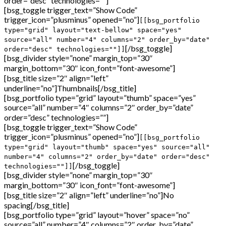
order=”desc” technologies=””]
[bsg_toggle trigger_text=”Show Code”
trigger_icon=”plusminus” opened=”no”]
[[bsg_portfolio
type="grid" layout="text-bellow" space="yes"
source="all" number="4" columns="2" order_by="date"
[/bsg_toggle]
order="desc" technologies=""]]
[bsg_divider style=”none” margin_top=”30″
margin_bottom=”30″ icon_font=”font-awesome”]
[bsg_title size=”2″ align=”left”
underline=”no”]Thumbnails[/bsg_title]
[bsg_portfolio type=”grid” layout=”thumb” space=”yes”
source=”all” number=”4″ columns=”2″ order_by=”date”
order=”desc” technologies=””]
[bsg_toggle trigger_text=”Show Code”
trigger_icon=”plusminus” opened=”no”]
[[bsg_portfolio
type="grid" layout="thumb" space="yes" source="all"
number="4" columns="2" order_by="date" order="desc"
[/bsg_toggle]
technologies=""]]
[bsg_divider style=”none” margin_top=”30″
margin_bottom=”30″ icon_font=”font-awesome”]
[bsg_title size=”2″ align=”left” underline=”no”]No
spacing[/bsg_title]
[bsg_portfolio type=”grid” layout=”hover” space=”no”
source=”all” number=”4″ columns=”2″ order_by=”date”