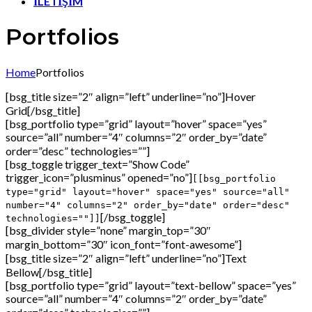
İLETİŞİM
Portfolios
Home
Portfolios
[bsg_title size=”2″ align=”left” underline=”no”]Hover
Grid[/bsg_title]
[bsg_portfolio type=”grid” layout=”hover” space=”yes”
source=”all” number=”4″ columns=”2″ order_by=”date”
order=”desc” technologies=””]
[bsg_toggle trigger_text=”Show Code”
trigger_icon=”plusminus” opened=”no”]
[[bsg_portfolio
type="grid" layout="hover" space="yes" source="all"
number="4" columns="2" order_by="date" order="desc"
[/bsg_toggle]
technologies=""]]
[bsg_divider style=”none” margin_top=”30″
margin_bottom=”30″ icon_font=”font-awesome”]
[bsg_title size=”2″ align=”left” underline=”no”]Text
Bellow[/bsg_title]
[bsg_portfolio type=”grid” layout=”text-bellow” space=”yes”
source=”all” number=”4″ columns=”2″ order_by=”date”