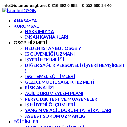
info@istanbulosgb.net
0 216 392 0 888 – 0 552 690 34 40
Facebook
Twitter
LinkedIn
Instagram
Flickr
Profile
Profile
Profile
Profile
Profile
ANASAYFA
KURUMSAL
HAKKIMIZDA
İNSAN KAYNAKLARI
OSGB HİZMETİ
NEDEN İSTANBUL OSGB ?
İŞ GÜVENLİĞİ UZMANI
İŞYERİ HEKİMLİĞİ
DİĞER SAĞLIK PERSONELİ (İŞYERİ HEMŞİRESİ)
)
İSG TEMEL EĞITİMLERİ
GEZİCİ MOBİL SAĞLIK HİZMETİ
RİSK ANALİZİ
ACİL DURUM EYLEM PLANI
PERYODİK TEST VE MUAYENELER
İŞ HİJYENİ ÖLÇÜMLERİ
YANGIN VE ACİL DURUM TATBİKATLARI
ASBEST SÖKÜM UZMANLIĞI
EĞİTİMLER