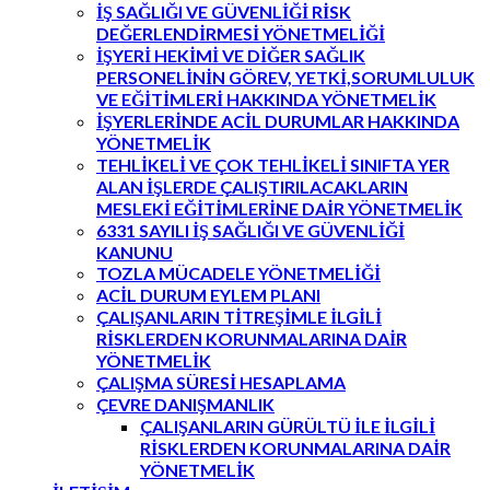
İŞ SAĞLIĞI VE GÜVENLİĞİ RİSK
DEĞERLENDİRMESİ YÖNETMELİĞİ
İŞYERİ HEKİMİ VE DİĞER SAĞLIK
PERSONELİNİN GÖREV, YETKİ,SORUMLULUK
VE EĞİTİMLERİ HAKKINDA YÖNETMELİK
İŞYERLERİNDE ACİL DURUMLAR HAKKINDA
YÖNETMELİK
TEHLİKELİ VE ÇOK TEHLİKELİ SINIFTA YER
ALAN İŞLERDE ÇALIŞTIRILACAKLARIN
MESLEKİ EĞİTİMLERİNE DAİR YÖNETMELİK
6331 SAYILI İŞ SAĞLIĞI VE GÜVENLİĞİ
KANUNU
TOZLA MÜCADELE YÖNETMELİĞİ
ACİL DURUM EYLEM PLANI
ÇALIŞANLARIN TİTREŞİMLE İLGİLİ
RİSKLERDEN KORUNMALARINA DAİR
YÖNETMELİK
ÇALIŞMA SÜRESİ HESAPLAMA
ÇEVRE DANIŞMANLIK
ÇALIŞANLARIN GÜRÜLTÜ İLE İLGİLİ
RİSKLERDEN KORUNMALARINA DAİR
YÖNETMELİK